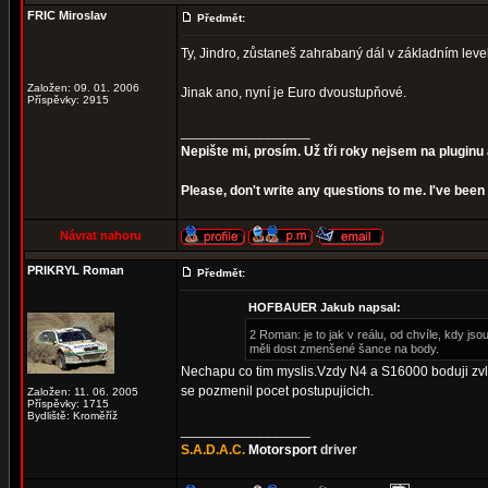
FRIC Miroslav
Předmět:
Ty, Jindro, zůstaneš zahrabaný dál v základním lev
Založen: 09. 01. 2006
Jinak ano, nyní je Euro dvoustupňové.
Příspěvky: 2915
_________________
Nepište mi, prosím. Už tři roky nejsem na pluginu 
Please, don't write any questions to me. I've be
Návrat nahoru
PRIKRYL Roman
Předmět:
HOFBAUER Jakub napsal:
2 Roman: je to jak v reálu, od chvíle, kdy j
měli dost zmenšené šance na body.
Nechapu co tim myslis.Vzdy N4 a S16000 boduji zvlas
se pozmenil pocet postupujicich.
Založen: 11. 06. 2005
Příspěvky: 1715
Bydliště: Kroměříž
_________________
S.A.D.A.C.
Motorsport
driver