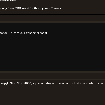
en away from RBR world for three years. Thanks
 nápad. To jsem jaksi zapomněl dodat.
ednom pytli S2K, N4 i S1600, si předohrabky ani neškrtnou, pokud v nich teda zrovna