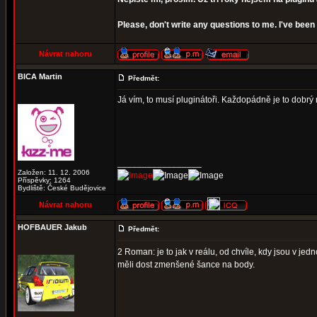
Please, don't write any questions to me. I've be
Návrat nahoru
BICA Martin
Předmět:
Já vím, to musí pluginátoři. Každopádně je to dobrý
_________________
Založen: 11. 12. 2006
Příspěvky: 1264
Bydliště: České Budějovice
Návrat nahoru
HOFBAUER Jakub
Předmět:
2 Roman: je to jak v reálu, od chvíle, kdy jsou v j
měli dost zmenšené šance na body.
_________________