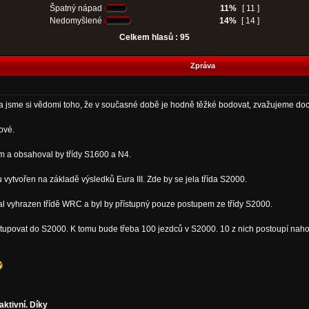
Špatný nápad
11%
[ 11 ]
Nedomyšlené
14%
[ 14 ]
Celkem hlasů : 95
Zpráva
 a jsme si vědomi toho, že v současné době je hodně těžké bodovat, zvažujeme doc
ové.
em a obsahoval by třídy S1600 a N4.
u vytvořen na základě výsledků Eura III. Zde by se jela třída S2000.
ůstal vyhrazen třídě WRC a byl by přístupný pouze postupem ze třídy S2000.
upovat do S2000. K tomu bude třeba 100 jezdců v S2000. 10 z nich postoupí nahoru
aktivní. Díky