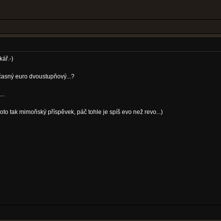
ář.-)
učasný euro dvoustupňový...?
..
to tak mimoňský příspěvek, páč tohle je spíš evo než revo...)