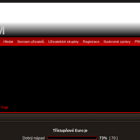
M
Hledat
Seznam uživatelů
Uživatelské skupiny
Registrace
Soukromé zprávy
Při
•
•
•
•
•
•
y Cup
Třístupňové Euro je
Dobrý nápad
73%
[ 70 ]