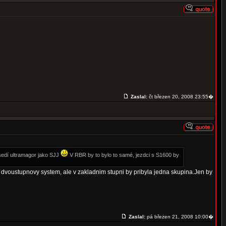
Zaslal:
čt březen 20, 2008 23:55�
esedí ultramagor jako SJJ
V RBR by to bylo to samé, jezdci s S1600 by
e dvoustupnovy system, ale v zakladnim stupni by pribyla jedna skupina.Jen by
Zaslal:
pá březen 21, 2008 10:00�