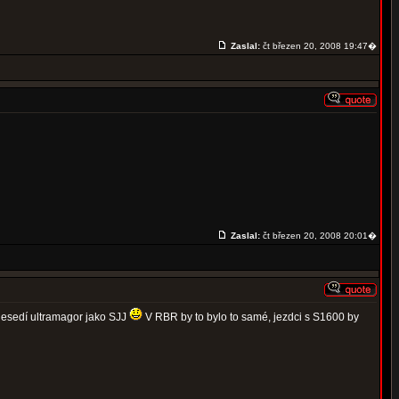
Zaslal:
čt březen 20, 2008 19:47�
Zaslal:
čt březen 20, 2008 20:01�
 nesedí ultramagor jako SJJ
V RBR by to bylo to samé, jezdci s S1600 by