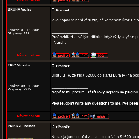
BRUHA Vaclav
Předmět:
jako nápad to není věru zlý, leč kamenem úrazu je 
Založen: 01. 12. 2006
_________________
Příspěvky: 148
Proč vzhlížet k světlým zítřkům, když vždy když se 
- Murphy
Návrat nahoru
FRIC Miroslav
Předmět:
Ujišťuju Tě, že třída S2000 do startu Eura IV (na po
Založen: 09. 01. 2006
_________________
Příspěvky: 2915
Nepište mi, prosím. Už tři roky nejsem na pluginu 
Please, don't write any questions to me. I've be
Návrat nahoru
PRIKRYL Roman
Předmět:
No tak ja jsem doufal v to ze k tride N4 a S1600 se