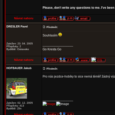
Please, don't write any questions to me. I've be
Návrat nahoru
DRESLER Pavel
Předmět:
Souhlasím
Založen: 23. 04. 2005
_________________
Příspěvky: 2
Go Kresta Go
Bydliště: Ostravsko
Návrat nahoru
HOFBAUER Jakub
Předmět:
Pro nás jezdce-hobíky to sice nemá téměř žádný vý
_________________
Založen: 02. 12. 2005
Příspěvky: 413
Bydliště: Zlín
Návrat nahoru