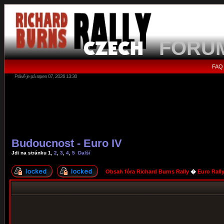
FORU
FAQ
Právě je pá srpen 07, 2026 13:30
Budoucnost - Euro IV
Jdi na stránku
1
,
2
,
3
,
4
,
5
Další
Obsah fóra Richard Burns Rally
�
Euro Rall