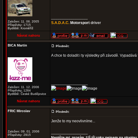
_________________
Založen: 11. 06. 2005
S.A.D.A.C.
Motorsport
driver
Příspěvky: 1715
Bydliště: Kroměříž
Návrat nahoru
BICA Martin
Předmět:
A chce to doladit i ty výsledky při závodě. Vypadává 
_________________
Založen: 11. 12. 2006
Příspěvky: 1264
Bydliště: České Budějovice
Návrat nahoru
FRIC Miroslav
Předmět:
Jenže to my neovlivníme...
Založen: 09. 01. 2006
_________________
Příspěvky: 2915
Nepište mi, prosím. Už tři roky nejsem na pluginu 