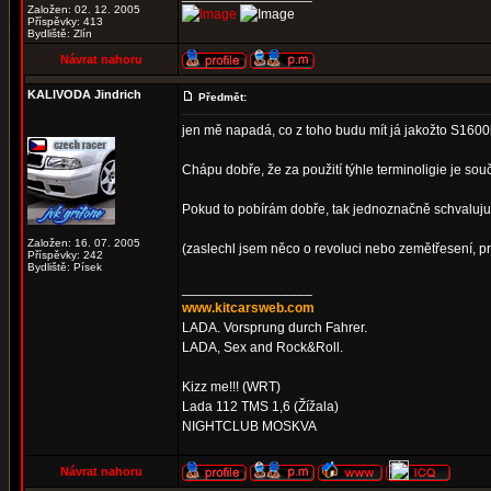
Založen: 02. 12. 2005
Příspěvky: 413
Bydliště: Zlín
Návrat nahoru
KALIVODA Jindrich
Předmět:
jen mě napadá, co z toho budu mít já jakožto S1600k
Chápu dobře, že za použití týhle terminoligie je so
Pokud to pobírám dobře, tak jednoznačně schvaluju.
Založen: 16. 07. 2005
(zaslechl jsem něco o revoluci nebo zemětřesení, pro
Příspěvky: 242
Bydliště: Písek
_________________
www.kitcarsweb.com
LADA. Vorsprung durch Fahrer.
LADA, Sex and Rock&Roll.
Kizz me!!! (WRT)
Lada 112 TMS 1,6 (Žížala)
NIGHTCLUB MOSKVA
Návrat nahoru