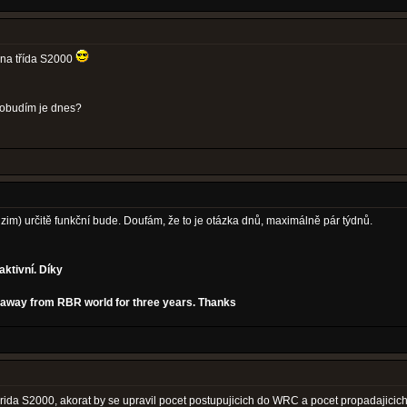
ona třída S2000
probudím je dnes?
dzim) určitě funkční bude. Doufám, že to je otázka dnů, maximálně pár týdnů.
aktivní. Díky
en away from RBR world for three years. Thanks
 prida S2000, akorat by se upravil pocet postupujicich do WRC a pocet propadajici