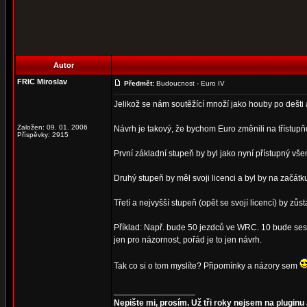
Autor
FRIC Miroslav
Předmět:
Budoucnost - Euro IV
Jelikož se nám soutěžící množí jako houby po dešti
Založen: 09. 01. 2006
Návrh je takový, že bychom Euro změnili na třístupň
Příspěvky: 2915
První základní stupeň by byl jako nyní přístupný vš
Druhý stupeň by měl svoji licenci a byl by na začátk
Třetí a nejvyšší stupeň (opět se svojí licencí) by z
Příklad: Např. bude 50 jezdců ve WRC. 10 bude sest
jen pro názornost, pořád je to jen návrh.
Tak co si o tom myslíte? Připomínky a názory sem
_________________
Nepište mi, prosím. Už tři roky nejsem na pluginu 