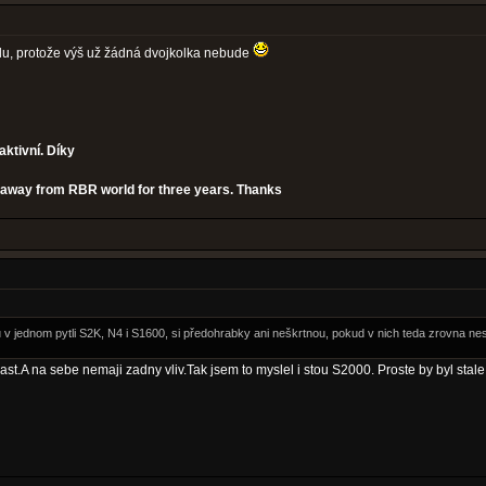
elu, protože výš už žádná dvojkolka nebude
aktivní. Díky
en away from RBR world for three years. Thanks
sou v jednom pytli S2K, N4 i S1600, si předohrabky ani neškrtnou, pokud v nich teda zrovna n
t.A na sebe nemaji zadny vliv.Tak jsem to myslel i stou S2000. Proste by byl stal