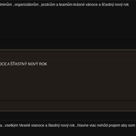
dminům , organizátorům , jezdcům a teamům krásné vánoce a šťastný nový rok
IANOCE A ŠŤASTNÝ NOVÝ ROK
dsa...vsetkým Veselé vianoce a štastný nový rok...hlavne viac nehôd prajem aby so