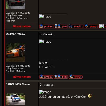
_________________
Založen: 17. 08. 2006
Příspěvky: 103
Bydliště: Uhřice, okr.
Hodonín
Návrat nahoru
DEJMEK Vaclav
Předmět:
_________________
lu.cifer
Založen: 09. 04. 2005
RT--WRC--
Příspěvky: 1314
Bydliště: Malenice
Návrat nahoru
JAROLIMEK Tomas
Předmět:
Ještě jednou od nás všech vám všem