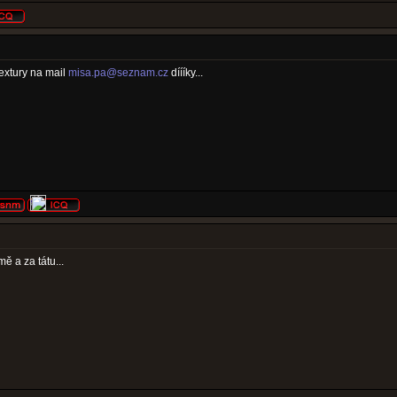
textury na mail
misa.pa@seznam.cz
díííky...
ě a za tátu...