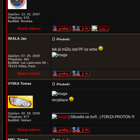
Založen: 13. 02. 2007
Příspěvky: 676
Bydliště: Rovinka
Návrat nahoru
SKALA Jan
Předmět:
tak já můžu dat PF za sebe
Založen: 07. 05. 2005
Příspěvky: 491
Bydliště: rue Latécoère 68 -
78143 Vélizy, Paris
Návrat nahoru
VYSKA Tomas
Předmět:
recyklace
_________________
Založen: 30. 08. 2006
| Stínadla se boří.. | FORZA PROTON !!!
Příspěvky: 877
Bydliště: Valmez
Návrat nahoru
MIKL Tomas