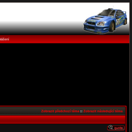
hlášení
Zobrazit předchozí téma
::
Zobrazit následující téma