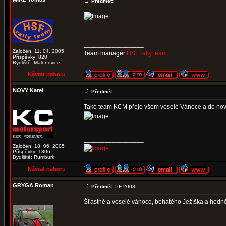
Předmět:
_________________
Založen: 11. 04. 2005
Team manager
HSF rally team
Příspěvky: 820
Bydliště: Malenovice
Návrat nahoru
NOVY Karel
Předmět:
Také team KCM přeje všem veselé Vánoce a do nov
_________________
Založen: 18. 06. 2005
Příspěvky: 1306
Bydliště: Rumburk
Návrat nahoru
GRYGA Roman
Předmět:
PF 2008
Šťastné a veselé vánoce, bohatého Ježíška a hodně 