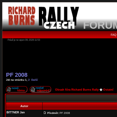
FORU
FAQ
Právě je ne srpen 09, 2026 11:53
PF 2008
Jdi na stránku
1
,
2
Další
Obsah fóra Richard Burns Rally
�
Ostatní
Autor
BITTNER Jan
Předmět:
PF 2008