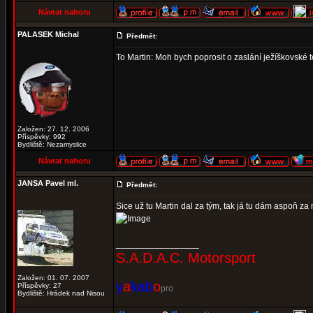
Návrat nahoru
PALASEK Michal
Předmět:
To Martin: Moh bych poprosit o zaslání ježíškovské 
Založen: 27. 12. 2006
Příspěvky: 992
Bydliště: Nezamyslice
Návrat nahoru
JANSA Pavel ml.
Předmět:
Sice už tu Martin dal za tým, tak já tu dám aspoň za m
_________________
S.A.D.A.C. Motorsport
Založen: 01. 07. 2007
y
a
kab
o
Příspěvky: 27
pro
Bydliště: Hrádek nad Nisou