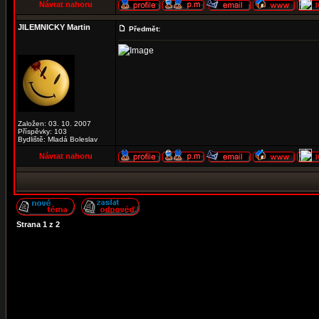
Návrat nahoru
JILEMNICKY Martin
Předmět:
Založen: 03. 10. 2007
Příspěvky: 103
Bydliště: Mladá Boleslav
Návrat nahoru
Strana
1
z
2