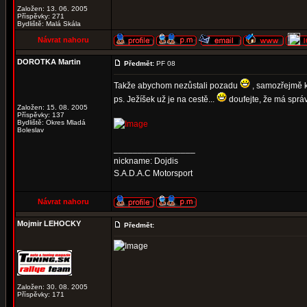
Založen: 13. 06. 2005
Příspěvky: 271
Bydliště: Malá Skála
Návrat nahoru
DOROTKA Martin
Předmět:
PF 08
Takže abychom nezůstali pozadu
, samozřejmě k
ps. Ježíšek už je na cestě...
doufejte, že má správ
Založen: 15. 08. 2005
Příspěvky: 137
Bydliště: Okres Mladá
Boleslav
_________________
nickname: Dojdis
S.A.D.A.C Motorsport
Návrat nahoru
Mojmir LEHOCKY
Předmět:
Založen: 30. 08. 2005
Příspěvky: 171