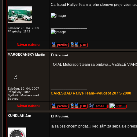
Carlsbad Rallye Team a jeho členové přeje všem a
_________________
Založen: 23. 04. 2005
Příspěvky: 1142
Návrat nahoru
MARGECANSKY Martin
Předmět:
TOTAL Motorsport team sa pridáva... VESELÉ V
_________________
Založen: 19. 04. 2007
Příspěvky: 1066
CARLSBAD Rallye Team--Peugeot 207 S 2000
Bydliště: Moldava nad
Bodvou
Návrat nahoru
KUNDLAK Jan
Předmět:
ja sa tiez chcem pridat...i ked sám za seba ale pre