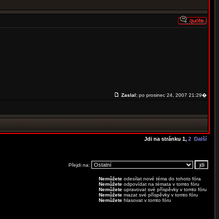
Zaslal:
po prosinec 24, 2007 21:29�
Jdi na stránku
1
,
2
Další
Přejdi na:
Nemůžete
odesílat nové téma do tohoto fóra
Nemůžete
odpovídat na témata v tomto fóru
Nemůžete
upravovat své příspěvky v tomto fóru
Nemůžete
mazat své příspěvky v tomto fóru
Nemůžete
hlasovat v tomto fóru