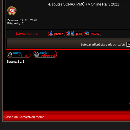
4. soutěž SONAX MMČR v Online Rally 2021
Založen: 09. 05. 2020
Příspěvky: 24
Návrat nahoru
Zobrazit příspěvky z předchozích:
Strana
1
z
1
Based on CanverRed theme