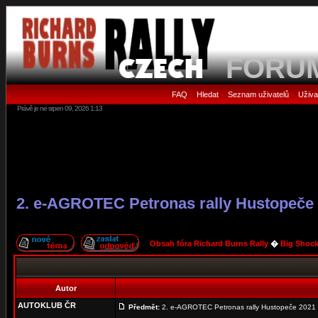
FORU
FAQ
Hledat
Seznam uživatelů
Uživa
•
•
•
Právě je ne srpen 09, 2026 1:13
2. e-AGROTEC Petronas rally Hustopeče
Obsah fóra Richard Burns Rally
�
Big Shock
Autor
AUTOKLUB ČR
Předmět:
2. e-AGROTEC Petronas rally Hustopeče 2021