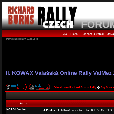
FORU
FAQ
Hledat
Seznam uživatelů
Uživa
•
•
•
Právě je ne srpen 09, 2026 16:45
II. KOWAX Valašská Online Rally ValMez
Obsah fóra Richard Burns Rally
�
Big Shock
Autor
KORAL Vaclav
Předmět:
II. KOWAX Valašská Online Rally ValMez 2022