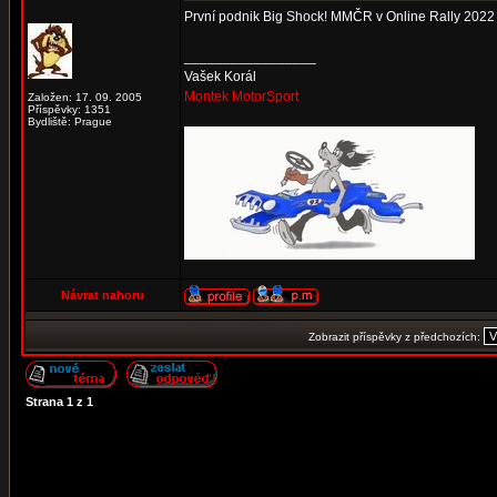
První podnik Big Shock! MMČR v Online Rally 2022
_________________
Vašek Korál
Montek MotorSport
Založen: 17. 09. 2005
Příspěvky: 1351
Bydliště: Prague
Návrat nahoru
Zobrazit příspěvky z předchozích:
Strana
1
z
1