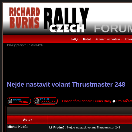
FORU
FAQ
Hledat
Seznam uživatelů
Uživa
•
•
•
Právě je pá srpen 07, 2026 4:56
Nejde nastavit volant Thrustmaster 248
Obsah fóra Richard Burns Rally
�
Pro začát
Autor
Michal Kubát
Předmět:
Nejde nastavit volant Thrustmaster 248