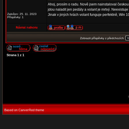
Ahoj, prosím o radu. Nově jsem nainstaloval českou
jdou naladit jen pedály a volant je mrtvý. Neexistuj
Založen: 25. 11. 2023
Jinak v jiných hrách volant funguje perfektně, Win 
Příspěvky: 1
Návrat nahoru
Zobrazit příspěvky z předchozích:
Strana
1
z
1
Based on CanverRed theme