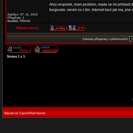
Ahoj vespolek, mam problem, nejde se mi prihlasit do
fungovalo. nevim co s tim. Internet bezi jak ma, jin
Založen: 07. 11. 2010
Příspěvky: 1
Bydliště: PRAHA
Návrat nahoru
Zobrazit příspěvky z předchozích:
Strana
1
z
1
Based on CanverRed theme