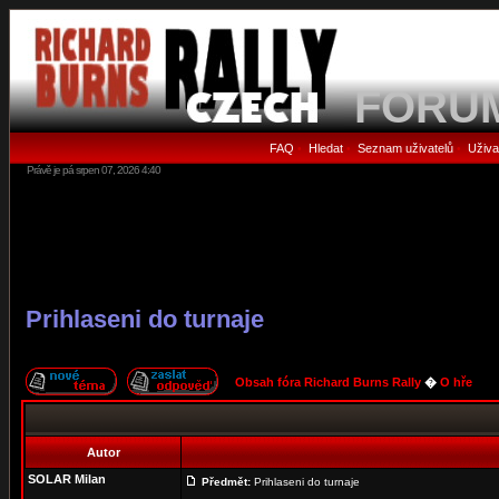
FORU
FAQ
Hledat
Seznam uživatelů
Uživa
•
•
•
Právě je pá srpen 07, 2026 4:40
Prihlaseni do turnaje
Obsah fóra Richard Burns Rally
�
O hře
Autor
SOLAR Milan
Předmět:
Prihlaseni do turnaje