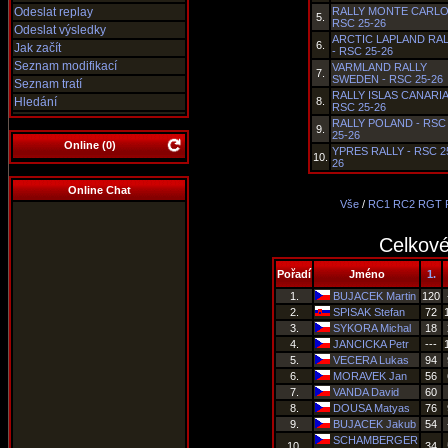
Odeslat replay
RALLY MONTE CARLO
5.
RSC 25-26
Odeslat výsledky
ARCTIC LAPLAND RAL
6.
Jak začít
- RSC 25-26
Seznam modifikací
VARMLAND RALLY
7.
SWEDEN - RSC 25-26
Seznam tratí
RALLY ISLAS CANARIA
Hledání
8.
RSC 25-26
RALLY POLAND - RSC
9.
25-26
Online (
0
)
YPRES RALLY - RSC 2
10.
26
Online Chat
Vše
/
RC1
RC2
RGT
Celkové
Pořadí
Jméno
1.
1.
BUJACEK Martin
120
2.
SPISAK Stefan
72
3.
SYKORA Michal
18
4.
JANCICKA Petr
---
5.
VECERA Lukas
94
6.
MORAVEK Jan
56
7.
VANDA David
60
8.
DOUSA Matyas
76
9.
BUJACEK Jakub
54
SCHAMBERGER
10.
34