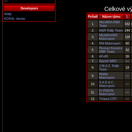
---
Celkové vý
Developers
Wally
Pořadí
Název týmu
1.
KORAL Vaclav
PALMIRA RBR
1.
332
Team
2.
M&R Rally Team
244
MILWAUKEE
3.
118
Motorsport
4.
RM Motorsport
60
Pivovar Kounice
5.
42
RBR Team
6.
AFofR
26
7.
RaceX WRT
---
J.M.A.Z. Rally
8.
18
Team
Walda
9.
---
Motorsport
S.A.D.A.C.
10.
---
Motorsport
D-VISION
11.
---
Motorsport
12.
Trnava CRT
---