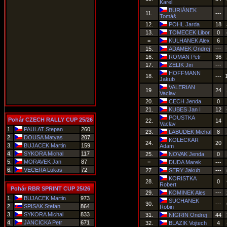
Karel
BURIÁNEK
11.
---
Tomáš
12.
POHL Jarda
18
13.
TOMECEK Libor
0
=
KULHANEK Alex
6
15.
ADAMEK Ondrej
---
16.
ROMAN Petr
36
17.
ZELIK Jiri
---
HOFFMANN
18.
---
Jakub
VALERIAN
19.
24
Vaclav
20.
CECH Jenda
0
21.
KUBES Jan I
12
POUSTKA
Pohár CZECH RALLY CUP 25/26
22.
14
Vaclav
1.
PAULAT Stepan
260
23.
LABUDEK Michal
8
2.
DOUSA Matyas
207
KOLECKAR
24.
20
3.
BUJACEK Martin
159
Adam
4.
SYKORA Michal
117
25.
NOVAK Jenda
0
5.
MORAVEK Jan
87
=
DUDA Marek
---
6.
VECERA Lukas
72
27.
SERY Jakub
---
KORISTKA
28.
0
Robert
Pohár RBR SPRINT CUP 25/26
29.
KOMINEK Ales
---
1.
BUJACEK Martin
973
SUCHANEK
30.
---
2.
SPISAK Stefan
864
Robin
3.
SYKORA Michal
833
31.
NIGRIN Ondrej
44
4.
JANCICKA Petr
671
32.
BLAZIK Vojtech
4