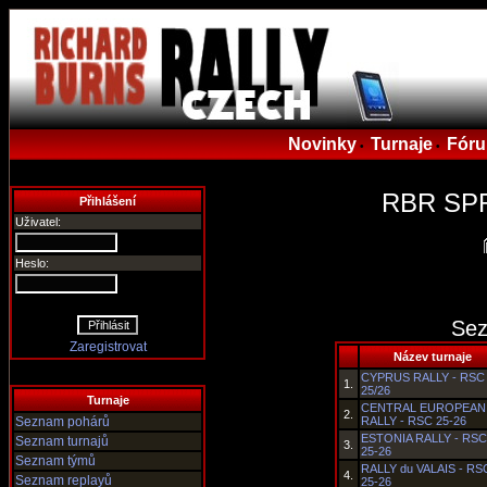
Novinky
Turnaje
Fór
•
•
RBR SPR
Přihlášení
Uživatel:
Heslo:
Sez
Zaregistrovat
Název turnaje
CYPRUS RALLY - RSC
1.
25/26
Turnaje
CENTRAL EUROPEAN
2.
Seznam pohárů
RALLY - RSC 25-26
ESTONIA RALLY - RSC
Seznam turnajů
3.
25-26
Seznam týmů
RALLY du VALAIS - RS
4.
Seznam replayů
25-26