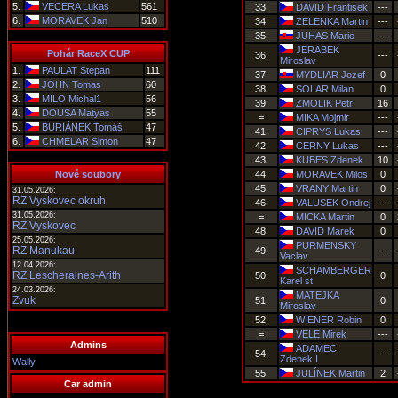
5.
VECERA Lukas
561
33.
DAVID Frantisek
---
6.
MORAVEK Jan
510
34.
ZELENKA Martin
---
35.
JUHAS Mario
---
JERABEK
Pohár RaceX CUP
36.
---
Miroslav
1.
PAULAT Stepan
111
37.
MYDLIAR Jozef
0
2.
JOHN Tomas
60
38.
SOLAR Milan
0
3.
MILO Michal1
56
39.
ZMOLIK Petr
16
4.
DOUSA Matyas
55
=
MIKA Mojmir
---
5.
BURIÁNEK Tomáš
47
41.
CIPRYS Lukas
---
6.
CHMELAR Simon
47
42.
CERNY Lukas
---
43.
KUBES Zdenek
10
Nové soubory
44.
MORAVEK Milos
0
45.
VRANY Martin
0
31.05.2026:
RZ Vyskovec okruh
46.
VALUSEK Ondrej
---
31.05.2026:
=
MICKA Martin
0
RZ Vyskovec
48.
DAVID Marek
0
25.05.2026:
PURMENSKY
RZ Manukau
49.
---
Vaclav
12.04.2026:
SCHAMBERGER
RZ Lescheraines-Arith
50.
0
Karel st
24.03.2026:
MATEJKA
Zvuk
51.
0
Miroslav
52.
WIENER Robin
0
=
VELE Mirek
---
Admins
ADAMEC
54.
---
Zdenek I
Wally
55.
JULÍNEK Martin
2
Car admin