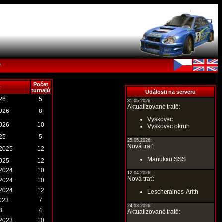
y
Počet
t
turnajů
Události na serveru
026
5
31.05.2026:
Aktualizované tratě:
2026
8
Vyskovec
2026
10
Vyskovec okruh
025
5
25.05.2026:
Nová trať:
.2025
12
Manukau SSS
2025
12
.2024
10
12.04.2026:
Nová trať:
.2024
10
.2024
12
Lescheraines-Arith
2023
7
24.03.2026:
3
4
Aktualizované tratě:
.2023
10