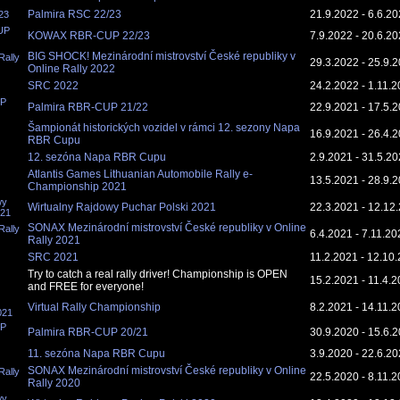
Palmira RSC 22/23
21.9.2022 - 6.6.2
23
UP
KOWAX RBR-CUP 22/23
7.9.2022 - 20.6.2
BIG SHOCK! Mezinárodní mistrovství České republiky v
ally
29.3.2022 - 25.9.
Online Rally 2022
SRC 2022
24.2.2022 - 1.11.
UP
Palmira RBR-CUP 21/22
22.9.2021 - 17.5.
Šampionát historických vozidel v rámci 12. sezony Napa
16.9.2021 - 26.4.
RBR Cupu
12. sezóna Napa RBR Cupu
2.9.2021 - 31.5.2
Atlantis Games Lithuanian Automobile Rally e-
13.5.2021 - 28.9.
Championship 2021
wy
Wirtualny Rajdowy Puchar Polski 2021
22.3.2021 - 12.12
021
SONAX Mezinárodní mistrovství České republiky v Online
ally
6.4.2021 - 7.11.20
Rally 2021
SRC 2021
11.2.2021 - 12.10
Try to catch a real rally driver! Championship is OPEN
15.2.2021 - 11.4.
and FREE for everyone!
Virtual Rally Championship
8.2.2021 - 14.11.
021
UP
Palmira RBR-CUP 20/21
30.9.2020 - 15.6.
11. sezóna Napa RBR Cupu
3.9.2020 - 22.6.2
SONAX Mezinárodní mistrovství České republiky v Online
ally
22.5.2020 - 8.11.
Rally 2020
wy