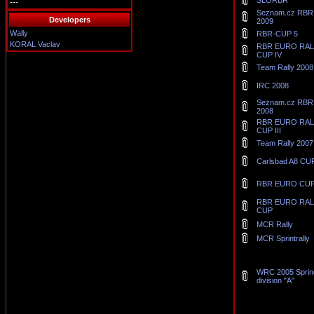
SLORBR
---
Seznam.cz RBR
Developers
2009
Wally
RBR-CUP 5
KORAL Vaclav
RBR EURO RAL
CUP IV
Team Rally 2008
IRC 2008
Seznam.cz RBR
2008
RBR EURO RAL
CUP III
Team Rally 2007
Carlsbad A8 CU
RBR EURO CUP 
RBR EURO RAL
CUP
MCR Rally
MCR Sprintrally
WRC 2005 Sprin
division "A"