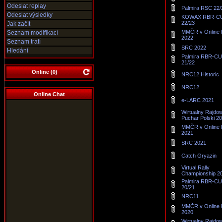
Odeslat replay
Palmira RSC 22/
Odeslat výsledky
KOWAX RBR-C
22/23
Jak začít
MMČR v Online R
Seznam modifikací
2022
Seznam tratí
SRC 2022
Hledání
Palmira RBR-C
21/22
Online (
0
)
NRC12 Historic
NRC12
Online Chat
e-LARC 2021
Wirtualny Rajdo
Puchar Polski 2
MMČR v Online R
2021
SRC 2021
Catch Gryazin
Virtual Rally
Championship 2
Palmira RBR-C
20/21
NRC11
MMČR v Online R
2020
Wirtualny Rajdo