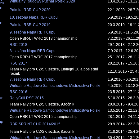
Wirtualny Rajdowy Puchar Polski 2020
13.4.2020 - 13.12
020
UP
Palmira RBR-CUP 2020
22.1.2020 - 28.7.
10. sezóna Napa RBR Cupu
5.9.2019 - 19.5.2
UP
Palmira RBR-CUP 2019
20.3.2019 - 19.11
9. sezóna Napa RBR Cupu
6.9.2018 - 11.6.20
Open RBR-LT WRC 2018 championship
7.2.2018 - 26.11.
RSC 2018
29.1.2018 - 2.12.
8. sezóna Napa RBR Cupu
7.9.2017 - 12.6.2
Open RBR-LT WRC 2017 championship
25.1.2017 - 28.11
RSC 2017
20.2.2017 - 15.10
Team Rally pro CZ/SK jezdce, jubilejní 10.a poslední
12.10.2016 - 25.4
ročník
7. sezóna Napa RBR Cupu
1.9.2016 - 6.6.201
Wirtualne Rajdowe Samochodowe Mistrzostwa Polski
4.5.2016 - 13.12.
RSC 2016
23.5.2016 - 27.11
RallyGrill RSC 2015
5.10.2015 - 28.2.
015
Team Rally pro CZ/SK jezdce, 9.ročník
20.9.2015 - 9.4.2
Wirtualne Rajdowe Samochodowe Mistrzostwa Polski
13.5.2015 - 22.12
Open RBR-LT WRC 2015 championship
28.1.2015 - 24.11
UP
RBR SPRINT CUP 2014/2015
29.9.2014 - 22.2.
Team Rally pro CZ/SK jezdce, 8.ročník
31.8.2014 - 25.4.
Wirtualne Rajdowe Samochodowe Mistrzostwa Polski
30.4.2014 - 13.1.