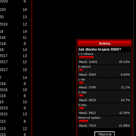
.2020
9
2020
10
020
13
.2019
12
19
14
2018
11
2018
9
Anketa
Jak dlouho hrajete RBR?
018
14
1-2 měsíce
.2017
13
.2017
12
Hlasů: 11901
35.14%
6 měsíců
.2017
10
Hlasů: 3263
9.63%
7
14
1 rok
2016
9
Hlasů: 3760
11.1%
.2016
10
2 roky
2016
8
Hlasů: 3623
10.7%
016
10
3 roky
.2015
9
Hlasů: 3912
11.55%
.2015
13
Hned od vydání
2015
8
Hlasů: 7410
21.88%
2015
12
2015
9