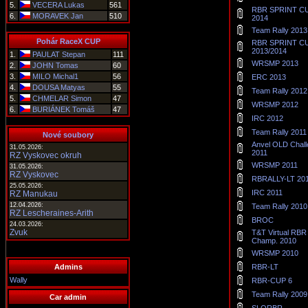
5.
VECERA Lukas
561
RBR SPRINT C
6.
MORAVEK Jan
510
2014
Team Rally 2013
Pohár RaceX CUP
RBR SPRINT C
2013/2014
1.
PAULAT Stepan
111
WRSMP 2013
2.
JOHN Tomas
60
3.
MILO Michal1
56
ERC 2013
4.
DOUSA Matyas
55
Team Rally 2012
5.
CHMELAR Simon
47
WRSMP 2012
6.
BURIÁNEK Tomáš
47
IRC 2012
Team Rally 2011
Nové soubory
Anvel OLD Chall
31.05.2026:
2011
RZ Vyskovec okruh
WRSMP 2011
31.05.2026:
RZ Vyskovec
RBRALLY-LT 20
25.05.2026:
IRC 2011
RZ Manukau
12.04.2026:
Team Rally 2010
RZ Lescheraines-Arith
BROC
24.03.2026:
Zvuk
T&T Virtual RB
Champ. 2010
WRSMP 2010
Admins
RBR-LT
Wally
RBR-CUP 6
Team Rally 2009
Car admin