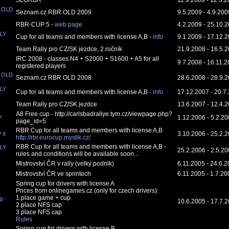
SLORBR
11.9.2009 - 12.3.
 OLD
Seznam.cz RBR OLD 2009
9.5.2009 - 4.9.200
RBR-CUP 5 -
web page
4.2.2009 - 25.10.
LY
Cup for all teams and members with license A,B -
info
9.1.2009 - 17.12.
Team Rally pro CZ/SK jezdce, 2.ročník
21.9.2008 - 16.5.
IRC 2008 - classes N4 + S2000 + S1600 + A5 for all
9.7.2008 - 16.11.
registered players
 OLD
Seznam.cz RBR OLD 2008
28.6.2008 - 28.9.
LY
Cup for all teams and members with license A,B -
info
17.12.2007 - 20.7
Team Rally pro CZ/SK jezdce
13.6.2007 - 12.4.
A8 Free cup - http://carlsbadrallye.tym.cz/viewpage.php?
1.12.2006 - 5.2.2
P
page_id=5
RBR Cup for all teams and members with license A,B
3.10.2006 - 25.2.
II
http://rbr.eurocup.mystik.cz/
RBR Cup for all teams and members with license A,B -
LY
25.2.2006 - 2.5.2
rules and conditions will be available soon...
Mistrovství ČR v rally (velký podnik)
6.11.2005 - 24.6.
Mistrovství ČR ve sprintech
6.11.2005 - 1.7.20
Spring cup for drivers with license A
Prices from onlinegames.cz (only for czech drivers):
1.place game + cup
g -
10.6.2005 - 17.7.
2.place NFS cap
3.place NFS cap
Rules
Spring cup for drivers with license B