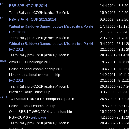
UP
RBR SPRINT CUP 2014
14.4.2014 - 3.8.2
Team Rally pro CZ/SK jezdce, 7.ročník
15.9.2013 - 5.5.2
UP
RBR SPRINT CUP 2013/2014
9.9.2013 - 23.2.2
Wirtualne Rajdowe Samochodowe Mistrzostwa Polski
17.4.2013 - 17.12
ERC 2013
21.1.2013 - 5.5.2
Team Rally pro CZ/SK jezdce, 6.ročník
2.9.2012 - 27.4.2
Wirtualne Rajdowe Samochodowe Mistrzostwa Polski
5.4.2012 - 28.11.
IRC 2011
22.1.2012 - 3.11.
Team Rally pro CZ/SK jezdce, 5.ročník
28.8.2011 - 21.4.
enge
Anvel OLD Challenge 2011
19.6.2011 - 13.8.2
Polish national championship 2011
13.4.2011 - 13.12
Lithuania national championship
14.2.2011 - 19.11.
11
IRC 2011
23.1.2011 - 5.11.2
Team Rally pro CZ/SK jezdce, 4.ročník
29.8.2010 - 23.4.
Brazilian Rally Online Cup
3.8.2010 - 30.8.2
R OLD
T&T Virtual RBR OLD Championship 2010
26.6.2010 - 10.9.
Polish national championship
19.5.2010 - 30.11
Open RBR-LT WRC 2014 championship
15.2.2010 - 31.12
RBR-CUP 6 -
web page
4.2.2010 - 23.11.
Team Rally pro CZ/SK jezdce, 3.ročník
20.9.2009 - 15.5.