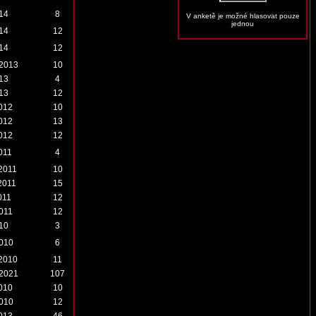
014
8
V anketě je možné hlasovat pouze
jednou
014
12
014
12
.2013
10
013
4
013
12
2012
10
2012
13
2012
12
011
4
.2011
10
2011
15
011
12
2011
12
010
3
2010
6
.2010
11
.2021
107
2010
10
2010
12