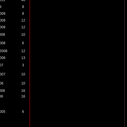
2013
46
9
8
2009
8
2009
12
2009
12
2008
10
2008
6
.2008
12
2008
13
007
3
2007
10
006
10
2006
16
06
16
2005
6