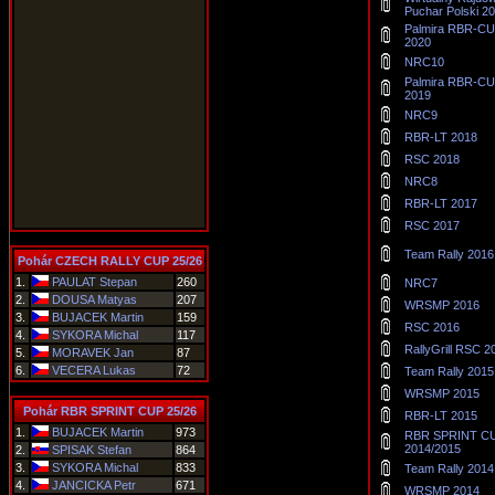
Puchar Polski 2
Palmira RBR-C
2020
NRC10
Palmira RBR-C
2019
NRC9
RBR-LT 2018
RSC 2018
NRC8
RBR-LT 2017
RSC 2017
Team Rally 2016
Pohár CZECH RALLY CUP 25/26
1.
PAULAT Stepan
260
NRC7
2.
DOUSA Matyas
207
WRSMP 2016
3.
BUJACEK Martin
159
RSC 2016
4.
SYKORA Michal
117
RallyGrill RSC 2
5.
MORAVEK Jan
87
6.
VECERA Lukas
72
Team Rally 2015
WRSMP 2015
Pohár RBR SPRINT CUP 25/26
RBR-LT 2015
1.
BUJACEK Martin
973
RBR SPRINT C
2014/2015
2.
SPISAK Stefan
864
3.
SYKORA Michal
833
Team Rally 2014
4.
JANCICKA Petr
671
WRSMP 2014