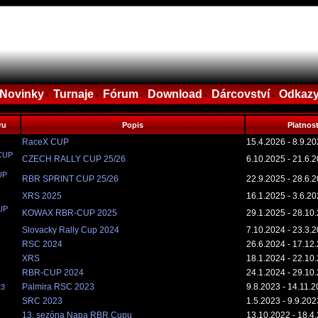
Novinky
Turnaje
Fórum
Download
Dárcovství
Odkaz
•
•
•
•
•
ru
Popis
Platnos
RaceX CUP
15.4.2026 - 8.9.2
CUP
CZECH RALLY CUP 25/26
6.10.2025 - 21.6.
UP
RBR SPRINT CUP 25/26
22.9.2025 - 28.6.
XRS 2025
16.1.2025 - 3.6.2
UP
KOWAX RBR-CUP 2025
29.1.2025 - 28.10
Slovacky Rally Cup 2024
7.10.2024 - 23.3.
RSC 2024
26.6.2024 - 17.12
XRS
18.1.2024 - 22.10
RBR-CUP 2024
24.1.2024 - 29.10
Palmira RSC 2023
9.8.2023 - 14.11.
23
SRC 2023
1.5.2023 - 9.9.202
13. sezóna Napa RBR Cupu
13.10.2022 - 18.4