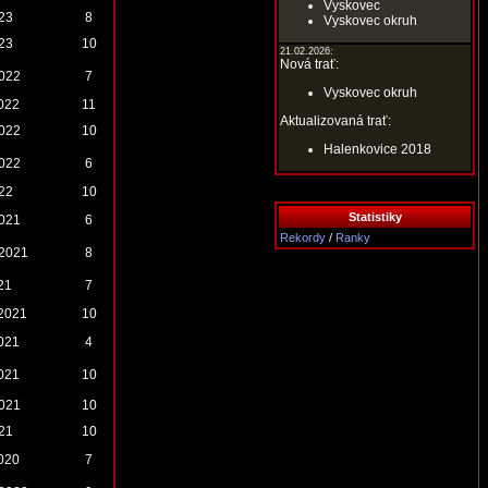
Vyskovec
023
8
Vyskovec okruh
023
10
21.02.2026:
Nová trať:
2022
7
Vyskovec okruh
2022
11
Aktualizovaná trať:
2022
10
Halenkovice 2018
2022
6
022
10
Statistiky
2021
6
Rekordy
/
Ranky
.2021
8
21
7
.2021
10
2021
4
2021
10
2021
10
021
10
2020
7