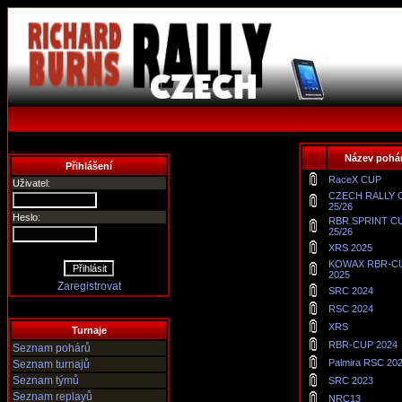
Název pohá
Přihlášení
RaceX CUP
Uživatel:
CZECH RALLY 
25/26
Heslo:
RBR SPRINT C
25/26
XRS 2025
KOWAX RBR-C
2025
Zaregistrovat
SRC 2024
RSC 2024
XRS
Turnaje
RBR-CUP 2024
Seznam pohárů
Palmira RSC 20
Seznam turnajů
Seznam týmů
SRC 2023
Seznam replayů
NRC13