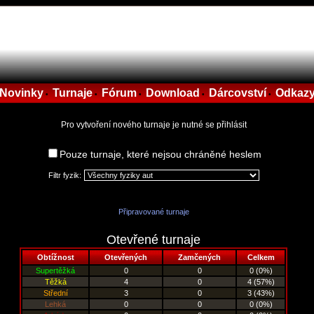
Novinky
Turnaje
Fórum
Download
Dárcovství
Odkaz
•
•
•
•
•
Pro vytvoření nového turnaje je nutné se přihlásit
Pouze turnaje, které nejsou chráněné heslem
Filtr fyzik:
Připravované turnaje
Otevřené turnaje
Obtížnost
Otevřených
Zamčených
Celkem
Supertěžká
0
0
0 (0%)
Těžká
4
0
4 (57%)
Střední
3
0
3 (43%)
Lehká
0
0
0 (0%)