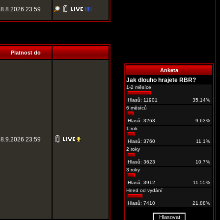
8.8.2026 23:59
Platnost do
Anketa
Jak dlouho hrajete RBR?
1-2 měsíce
Hlasů: 11901
35.14%
6 měsíců
Hlasů: 3263
9.63%
1 rok
8.9.2026 23:59
Hlasů: 3760
11.1%
2 roky
Hlasů: 3623
10.7%
3 roky
Hlasů: 3912
11.55%
Hned od vydání
Hlasů: 7410
21.88%