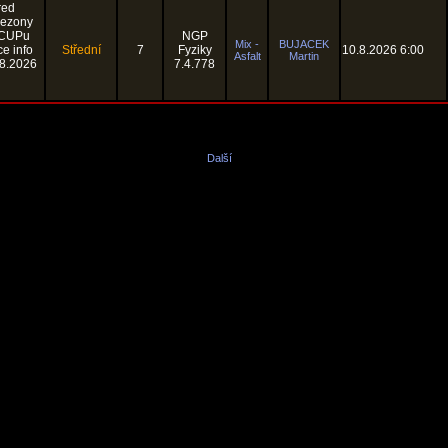
red
sezony
 CUPu
NGP
Mix -
BUJACEK
e info
Střední
7
Fyziky
10.8.2026 6:00
Asfalt
Martin
.8.2026
7.4.778
Další