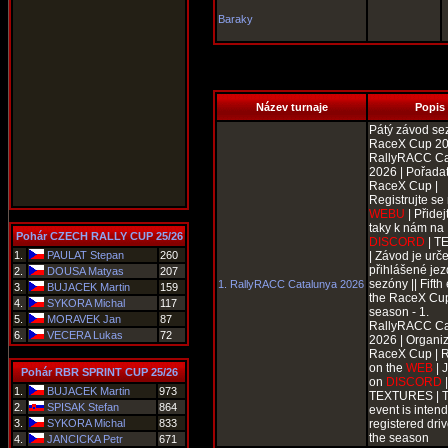
Baraky
Název turnaje
Popis
Pátý závod se
RaceX Cup 202
RallyRACC Ca
2026 | Pořadat
RaceX Cup |
Registrujte se
WEBU
| Přidej
taky k nám na
Pohár CZECH RALLY CUP 25/26
DISCORD
| T
1.
PAULAT Stepan
260
| Závod je urč
přihlášené je
2.
DOUSA Matyas
207
sezóny || Fifth
1. RallyRACC Catalunya 2026
3.
BUJACEK Martin
159
the RaceX Cu
4.
SYKORA Michal
117
season - 1.
5.
MORAVEK Jan
87
RallyRACC Ca
6.
VECERA Lukas
72
2026 | Organiz
RaceX Cup | R
on the
WEB
| 
Pohár RBR SPRINT CUP 25/26
on
DISCORD
|
1.
BUJACEK Martin
973
TEXTURES | 
2.
SPISAK Stefan
864
event is intend
3.
SYKORA Michal
833
registered driv
the season
4.
JANCICKA Petr
671