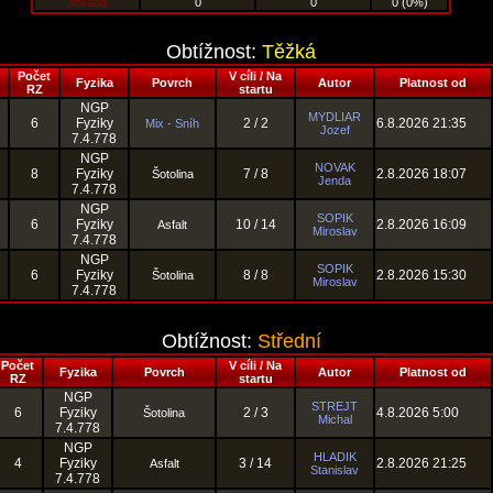
Arkáda
0
0
0 (0%)
Obtížnost:
Těžká
Počet
V cíli / Na
Fyzika
Povrch
Autor
Platnost od
RZ
startu
NGP
MYDLIAR
6
Fyziky
2 / 2
6.8.2026 21:35
Mix - Sníh
Jozef
7.4.778
NGP
NOVAK
8
Fyziky
7 / 8
2.8.2026 18:07
Šotolina
Jenda
7.4.778
NGP
SOPIK
6
Fyziky
10 / 14
2.8.2026 16:09
Asfalt
Miroslav
7.4.778
NGP
SOPIK
6
Fyziky
8 / 8
2.8.2026 15:30
Šotolina
Miroslav
7.4.778
Obtížnost:
Střední
Počet
V cíli / Na
Fyzika
Povrch
Autor
Platnost od
RZ
startu
NGP
STREJT
6
Fyziky
2 / 3
4.8.2026 5:00
Šotolina
Michal
7.4.778
NGP
HLADIK
4
Fyziky
3 / 14
2.8.2026 21:25
Asfalt
Stanislav
7.4.778