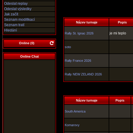
Odeslat replay
Odeslat výsledky
Jak začít
Seznam modifikací
Název turnaje
Popis
Seznam tratí
Hledání
je mi teplo
Rally St. Ignac 2026
Online (
0
)
soto
Online Chat
Rally France 2026
Rally NEW ZELAND 2026
Název turnaje
Popis
South America
Komarovy