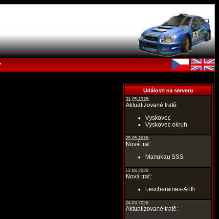
y
Události na serveru
31.05.2026:
Aktualizované tratě:
Vyskovec
Vyskovec okruh
25.05.2026:
Nová trať:
Manukau SSS
12.04.2026:
Nová trať:
Lescheraines-Arith
24.03.2026:
Aktualizované tratě: