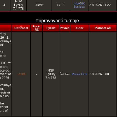
NGP
HLADIK
4
Fyziky
4 / 18
2.8.2026 21:22
Asfalt
Stanislav
7.4.778
Připravované turnaje
Počet
Obtížnost
Fyzika
Povrch
Autor
Platnost od
RZ
zóny
6 - 1.
talunya
el:
 na
te se
EXTURY
en pro
zdce do
NGP
 event of
Lehká
2
Fyziky
2.9.2026 6:00
Šotolina
RaceX CUP
p 2026
7.4.778
talunya
er:
egister
Join us
The
ed for
ers of