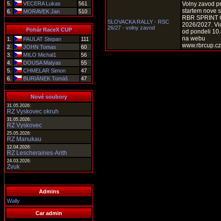
5.
VECERA Lukas
561
Volny zavod p
startem nove 
6.
MORAVEK Jan
510
RBR SPRINT
SLOVACKA RALLY - RSC
2026/2027. Vic
26/27 - volny zavod
Pohár RaceX CUP
od pondeli 10
na webu
1.
PAULAT Stepan
111
www.rbrcup.cz
2.
JOHN Tomas
60
3.
MILO Michal1
56
4.
DOUSA Matyas
55
5.
CHMELAR Simon
47
6.
BURIÁNEK Tomáš
47
Nové soubory
31.05.2026:
RZ Vyskovec okruh
31.05.2026:
RZ Vyskovec
25.05.2026:
RZ Manukau
12.04.2026:
RZ Lescheraines-Arith
24.03.2026:
Zvuk
Admins
Wally
Car admin