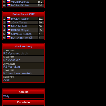
5.
VECERA Lukas
561
6.
MORAVEK Jan
510
Pohár RaceX CUP
1.
PAULAT Stepan
111
2.
JOHN Tomas
60
3.
MILO Michal1
56
4.
DOUSA Matyas
55
5.
CHMELAR Simon
47
6.
BURIÁNEK Tomáš
47
Nové soubory
31.05.2026:
RZ Vyskovec okruh
31.05.2026:
RZ Vyskovec
25.05.2026:
RZ Manukau
12.04.2026:
RZ Lescheraines-Arith
24.03.2026:
Zvuk
Admins
Wally
Car admin