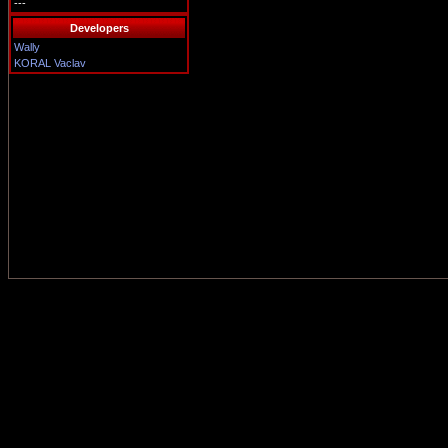
---
Developers
Wally
KORAL Vaclav