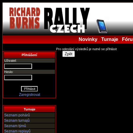
Novinky
Turnaje
Fór
•
•
Pro odeslání výsledků je nutné se přihlásit
Zpět
Přihlášení
Uživatel:
Heslo:
Zaregistrovat
Turnaje
Seznam pohárů
Seznam turnajů
Seznam týmů
Seznam replayů