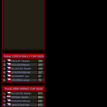
Pohár CZECH RALLY CUP 25/26
1.
PAULAT Stepan
260
2.
DOUSA Matyas
207
3.
BUJACEK Martin
159
4.
SYKORA Michal
117
5.
MORAVEK Jan
87
6.
VECERA Lukas
72
Pohár RBR SPRINT CUP 25/26
1.
BUJACEK Martin
973
2.
SPISAK Stefan
864
3.
SYKORA Michal
833
4.
JANCICKA Petr
671