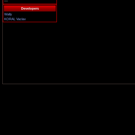
---
Developers
Wally
KORAL Vaclav