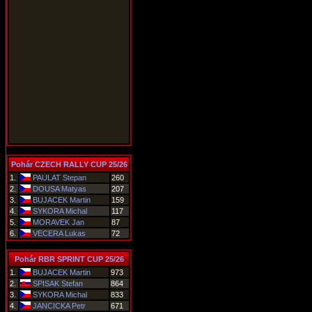
Pohár CZECH RALLY CUP 25/26
1.
PAULAT Stepan
260
2.
DOUSA Matyas
207
3.
BUJACEK Martin
159
4.
SYKORA Michal
117
5.
MORAVEK Jan
87
6.
VECERA Lukas
72
Pohár RBR SPRINT CUP 25/26
1.
BUJACEK Martin
973
2.
SPISAK Stefan
864
3.
SYKORA Michal
833
4.
JANCICKA Petr
671