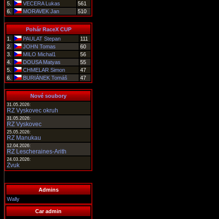
5.
VECERA Lukas
561
6.
MORAVEK Jan
510
Pohár RaceX CUP
1.
PAULAT Stepan
111
2.
JOHN Tomas
60
3.
MILO Michal1
56
4.
DOUSA Matyas
55
5.
CHMELAR Simon
47
6.
BURIÁNEK Tomáš
47
Nové soubory
31.05.2026:
RZ Vyskovec okruh
31.05.2026:
RZ Vyskovec
25.05.2026:
RZ Manukau
12.04.2026:
RZ Lescheraines-Arith
24.03.2026:
Zvuk
Admins
Wally
Car admin