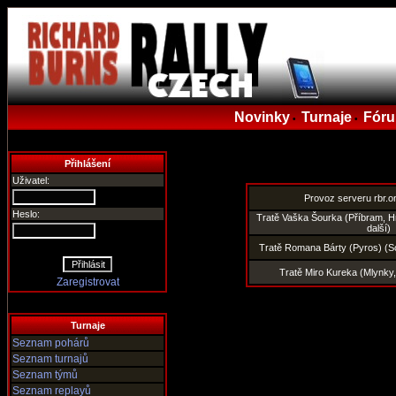
Novinky
Turnaje
Fór
•
•
Přihlášení
Uživatel:
Provoz serveru rbr.on
Heslo:
Tratě Vaška Šourka (Příbram, H
další)
Tratě Romana Bárty (Pyros) (
Tratě Miro Kureka (Mlynky
Zaregistrovat
Turnaje
Seznam pohárů
Seznam turnajů
Seznam týmů
Seznam replayů