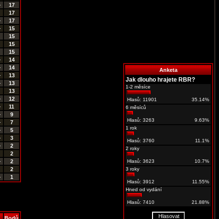
-
17
17
-
17
-
15
15
15
15
-
14
-
14
Anketa
-
13
Jak dlouho hrajete RBR?
-
13
1-2 měsíce
13
-
12
Hlasů: 11901
35.14%
-
11
6 měsíců
-
9
Hlasů: 3263
9.63%
-
7
1 rok
-
5
-
3
Hlasů: 3760
11.1%
-
2
2 roky
2
-
2
Hlasů: 3623
10.7%
2
3 roky
-
1
Hlasů: 3912
11.55%
Hned od vydání
Hlasů: 7410
21.88%
.
Bodů