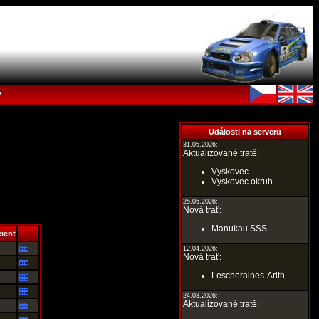
y
Události na serveru
31.05.2026:
Aktualizované tratě:
Vyskovec
Vyskovec okruh
25.05.2026:
Nová trať:
Manukau SSS
ient
12.04.2026:
Nová trať:
Lescheraines-Arith
24.03.2026:
Aktualizované tratě: