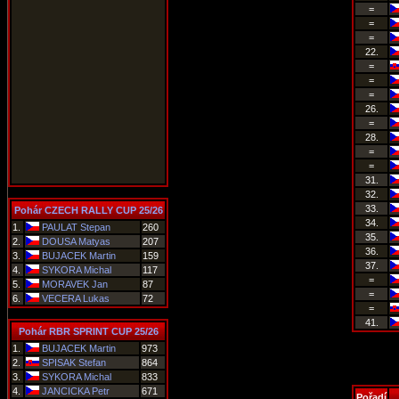
=
=
=
22.
=
=
=
26.
=
28.
=
=
31.
32.
33.
Pohár CZECH RALLY CUP 25/26
34.
1.
PAULAT Stepan
260
35.
2.
DOUSA Matyas
207
36.
3.
BUJACEK Martin
159
37.
4.
SYKORA Michal
117
=
5.
MORAVEK Jan
87
=
6.
VECERA Lukas
72
=
41.
Pohár RBR SPRINT CUP 25/26
1.
BUJACEK Martin
973
2.
SPISAK Stefan
864
3.
SYKORA Michal
833
4.
JANCICKA Petr
671
Pořadí