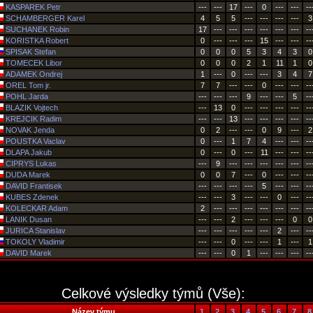
KASPAREK Petr
---
---
17
---
0
---
---
--
SCHAMBERGER Karel
4
5
5
---
---
---
---
3
SUCHANEK Robin
17
---
---
---
---
---
---
--
KORISTKA Robert
0
---
---
---
15
---
---
--
SPISAK Stefan
0
0
0
5
3
4
3
0
TOMECEK Libor
0
0
0
2
1
11
1
0
ADAMEK Ondrej
1
---
0
---
---
3
4
7
OREL Tom jr.
7
7
---
---
0
---
---
--
POHL Jarda
---
---
---
9
---
---
5
--
BLAZIK Vojtech
---
13
0
---
---
---
---
--
KREJCIK Radim
---
---
13
---
---
---
---
--
NOVAK Jenda
0
2
---
---
0
9
---
2
POUSTKA Vaclav
0
---
1
7
4
---
---
--
DLAPA Jakub
0
---
0
---
11
---
---
--
CIPRYS Lukas
---
9
---
---
---
---
---
--
DUDA Marek
0
0
7
---
0
---
---
--
DAVID Frantisek
---
---
---
---
5
---
---
--
KUBES Zdenek
---
---
3
---
---
0
---
--
KOLECKAR Adam
2
---
---
---
---
---
---
--
LANIK Dusan
---
---
2
---
---
---
0
0
JURICA Stanislav
---
---
---
---
---
2
---
--
TOKOLY Vladimir
---
---
0
---
---
1
---
1
DAVID Marek
---
---
0
1
---
---
---
--
Celkové výsledky týmů (Vše):
Název týmu
1.
2.
3.
4.
5.
6.
7.
8