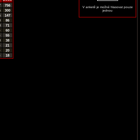
7
756
V anketě je možné hlasovat pouze
5
300
jednou
5
147
0
86
0
71
-
60
-
55
0
38
-
21
-
20
-
18