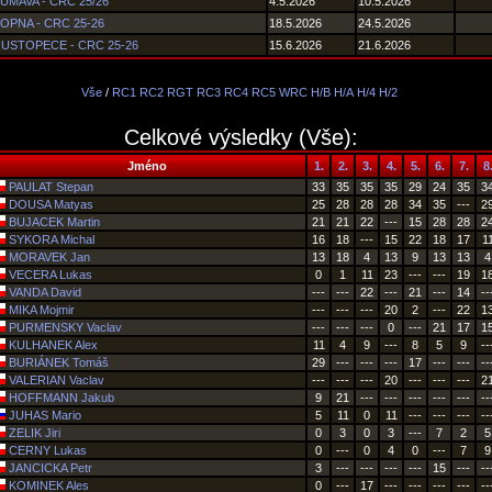
UMAVA - CRC 25/26
4.5.2026
10.5.2026
OPNA - CRC 25-26
18.5.2026
24.5.2026
HUSTOPECE - CRC 25-26
15.6.2026
21.6.2026
Vše
/
RC1
RC2
RGT
RC3
RC4
RC5
WRC
H/B
H/A
H/4
H/2
Celkové výsledky (Vše):
Jméno
1.
2.
3.
4.
5.
6.
7.
8
PAULAT Stepan
33
35
35
35
29
24
35
3
DOUSA Matyas
25
28
28
28
34
35
---
2
BUJACEK Martin
21
21
22
---
15
28
28
2
SYKORA Michal
16
18
---
15
22
18
17
1
MORAVEK Jan
13
18
4
13
9
13
13
4
VECERA Lukas
0
1
11
23
---
---
19
1
VANDA David
---
---
22
---
21
---
14
--
MIKA Mojmir
---
---
---
20
2
---
22
1
PURMENSKY Vaclav
---
---
---
0
---
21
17
1
KULHANEK Alex
11
4
9
---
8
5
9
--
BURIÁNEK Tomáš
29
---
---
---
17
---
---
--
VALERIAN Vaclav
---
---
---
20
---
---
---
2
HOFFMANN Jakub
9
21
---
---
---
---
---
--
JUHAS Mario
5
11
0
11
---
---
---
--
ZELIK Jiri
0
3
0
3
---
7
2
5
CERNY Lukas
0
---
0
4
0
---
7
9
JANCICKA Petr
3
---
---
---
---
15
---
--
KOMINEK Ales
0
---
17
---
---
---
---
--