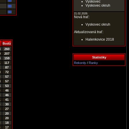
Vyskovec
Vyskovec okruh
21.02.2026:
Nová trať:
Vyskovec okruh
Aktualizovaná trať:
Halenkovice 2018
.
Bodů
4
260
9
207
Statistiky
4
159
1
117
Rekordy
/
Ranky
87
8
72
-
57
3
57
5
53
-
46
-
46
1
41
-
30
-
27
20
20
-
18
-
17