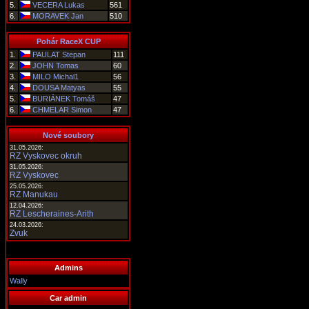
5.
VECERA Lukas
561
6.
MORAVEK Jan
510
Pohár RaceX CUP
1.
PAULAT Stepan
111
2.
JOHN Tomas
60
3.
MILO Michal1
56
4.
DOUSA Matyas
55
5.
BURIÁNEK Tomáš
47
6.
CHMELAR Simon
47
Nové soubory
31.05.2026:
RZ Vyskovec okruh
31.05.2026:
RZ Vyskovec
25.05.2026:
RZ Manukau
12.04.2026:
RZ Lescheraines-Arith
24.03.2026:
Zvuk
Admins
Wally
Car admin