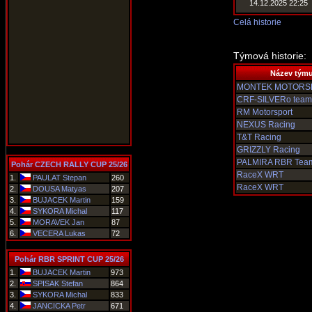
14.12.2025 22:25
Celá historie
Týmová historie:
Název tým
MONTEK MOTORS
CRF-SILVERo team
RM Motorsport
NEXUS Racing
T&T Racing
GRIZZLY Racing
PALMIRA RBR Tea
Pohár CZECH RALLY CUP 25/26
RaceX WRT
1.
PAULAT Stepan
260
RaceX WRT
2.
DOUSA Matyas
207
3.
BUJACEK Martin
159
4.
SYKORA Michal
117
5.
MORAVEK Jan
87
6.
VECERA Lukas
72
Pohár RBR SPRINT CUP 25/26
1.
BUJACEK Martin
973
2.
SPISAK Stefan
864
3.
SYKORA Michal
833
4.
JANCICKA Petr
671