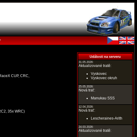
y
Události na serveru
31.05.2026:
Aktualizované tratě:
Vyskovec
, RaceX CUP, CRC,
Vyskovec okruh
25.05.2026:
Nová trať:
Manukau SSS
12.04.2026:
Nová trať:
 RC2, 35x WRC)
Lescheraines-Arith
24.03.2026:
Aktualizované tratě: