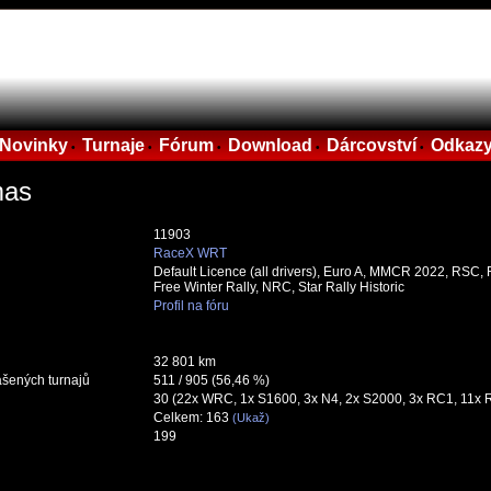
Novinky
Turnaje
Fórum
Download
Dárcovství
Odkaz
•
•
•
•
•
mas
11903
RaceX WRT
Default Licence (all drivers), Euro A, MMCR 2022, RSC
Free Winter Rally, NRC, Star Rally Historic
Profil na fóru
32 801 km
ášených turnajů
511 / 905 (56,46 %)
30 (22x WRC, 1x S1600, 3x N4, 2x S2000, 3x RC1, 11x
Celkem: 163
(Ukaž)
199