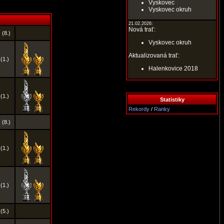
Vyskovec
Vyskovec okruh
21.02.2026:
Nová trať:
 (8.)
Vyskovec okruh
Aktualizovaná trať:
 (1.)
Halenkovice 2018
 (1.)
Statistiky
Rekordy
/
Ranky
 (8.)
 (1.)
 (1.)
 (5.)