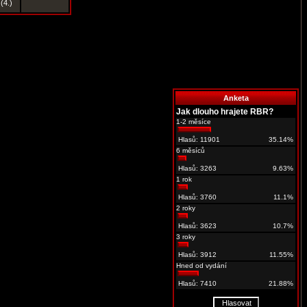
 (4.)
Anketa
Jak dlouho hrajete RBR?
1-2 měsíce
Hlasů: 11901
35.14%
6 měsíců
Hlasů: 3263
9.63%
1 rok
Hlasů: 3760
11.1%
2 roky
Hlasů: 3623
10.7%
3 roky
Hlasů: 3912
11.55%
Hned od vydání
Hlasů: 7410
21.88%