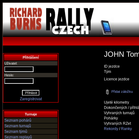
JOHN To
Přihlášení
Uživatel:
ID jezdce
Tým
Heslo:
Licence jezdce
Přidat záložku
Zaregistrovat
Ujeté kilometry
Dokončených / přihl
Vyhraných turnajů
Turnaje
Pohárky
Seznam pohárů
Vyhraných RZet
Seznam turnajů
Rekordy
/
Ranky
Seznam týmů
Seznam replayů